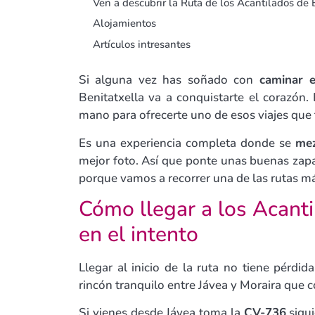
Ven a descubrir la Ruta de los Acantilados de 
Alojamientos
Artículos intresantes
Si alguna vez has soñado con
caminar e
Benitatxella va a conquistarte el corazón.
mano para ofrecerte uno de esos viajes que 
Es una experiencia completa donde se
mez
mejor foto. Así que ponte unas buenas zapa
porque vamos a recorrer una de las rutas má
Cómo llegar a los Acanti
en el intento
Llegar al inicio de la ruta no tiene pérdid
rincón tranquilo entre Jávea y Moraira que 
Si vienes desde Jávea toma la
CV-736
sigui