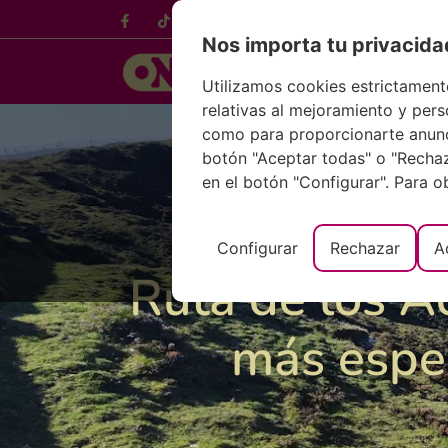
English
Françai
Nos importa tu privacida
Utilizamos cookies estrictament
relativas al mejoramiento y perso
como para proporcionarte anunci
botón "Aceptar todas" o "Rechaza
en el botón "Configurar". Para 
Configurar
Rechazar
A
Ruta de los Ac
más espe