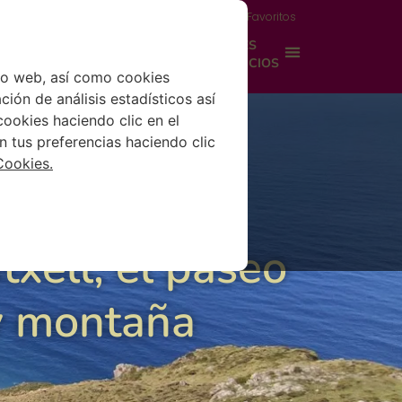
Acceso propietario
Área del viajero
Favoritos
TOS
GESTIÓN DE PROPIEDADES
EXPERIENCIAS
SERVICIOS
tio web, así como cookies
ción de análisis estadísticos así
ookies haciendo clic en el
n tus preferencias haciendo clic
Cookies.
txell, el paseo
y montaña