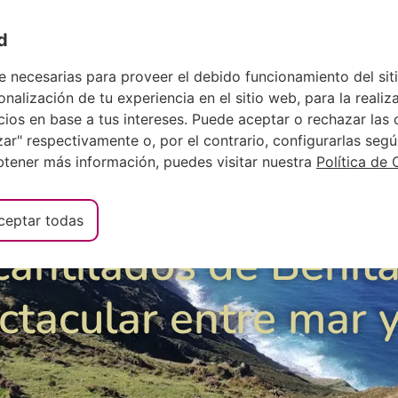
s
Deutsch
d
ALOJAMIEN
e necesarias para proveer el debido funcionamiento del si
nalización de tu experiencia en el sitio web, para la realiza
os en base a tus intereses. Puede aceptar o rechazar las c
r" respectivamente o, por el contrario, configurarlas segú
obtener más información, puedes visitar nuestra
Política de 
ceptar todas
antilados de Benita
ctacular entre mar 