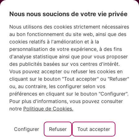
Nous nous soucions de votre vie privée
Nous utilisons des cookies strictement nécessaires
au bon fonctionnement du site web, ainsi que des
Nous sommes conscients qu’un article de cette nature pourrait
cookies relatifs à l'amélioration et à la
vous surprendre, en particulier si vous vous prélassez sur votre
personnalisation de votre expérience, à des fins
canapé à domicile ou, à l’inverse, si vous êtes en pleine journée
d'analyse statistique ainsi que pour vous proposer
de travail. Néanmoins,
il est impératif que vous commenciez
des publicités basées sur vos centres d'intérêt.
dès maintenant à planifier vos vacances
, sous peine d’être pris
Vous pouvez accepter ou refuser les cookies en
de court par le temps.
cliquant sur le bouton "Tout accepter" ou "Refuser"
ou, au contraire, les configurer selon vos
Que voulons-nous dire par là ? C’est fort simple :
nous
souhaitons aujourd’hui vous entretenir de Font Salada à
préférences en cliquant sur le bouton "Configurer".
Oliva
, un lieu qui devrait figurer en tête de liste lors de votre
Pour plus d'informations, vous pouvez consulter
visite de la côte valencienne. Vous y vivrez un moment de
notre
Politique de Cookies.
confort et de bien-être unique, entouré de paysages naturels.
Nous avons éveillé votre intérêt, n’est-ce pas ? Eh bien,
nous
Configurer
Refuser
Tout accepter
allons maintenant vous fournir de plus amples détails sur ce