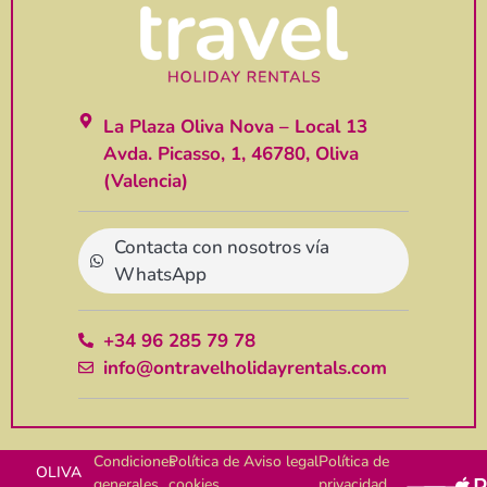
La Plaza Oliva Nova – Local 13
Avda. Picasso, 1, 46780, Oliva
(Valencia)
Contacta con nosotros vía
WhatsApp
+34 96 285 79 78
info@ontravelholidayrentals.com
Condiciones
Política de
Aviso legal
Política de
OLIVA
generales
cookies
privacidad