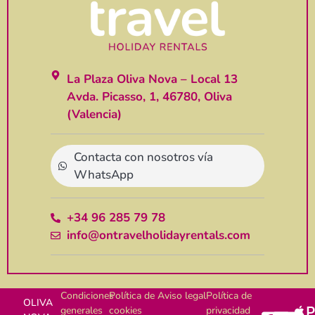
La Plaza Oliva Nova – Local 13
Avda. Picasso, 1, 46780, Oliva
(Valencia)
Contacta con nosotros vía
WhatsApp
+34 96 285 79 78
info@ontravelholidayrentals.com
Condiciones
Política de
Aviso legal
Política de
OLIVA
generales
cookies
privacidad