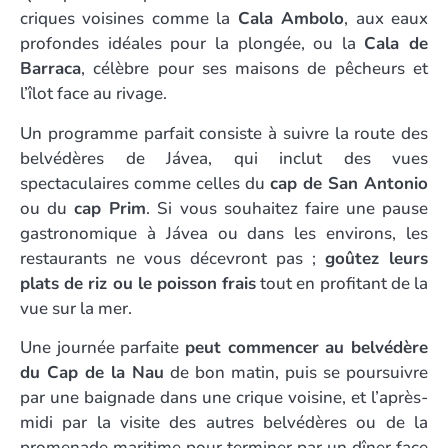
criques voisines comme la
Cala Ambolo
, aux eaux
profondes idéales pour la plongée, ou la
Cala de
Barraca
, célèbre pour ses maisons de pêcheurs et
l’îlot face au rivage.
Un programme parfait consiste à suivre la route des
belvédères de Jávea, qui inclut des vues
spectaculaires comme celles du
cap de San Antonio
ou du
cap Prim
. Si vous souhaitez faire une pause
gastronomique à Jávea ou dans les environs, les
restaurants ne vous décevront pas ;
goûtez leurs
plats de riz ou le poisson frais
tout en profitant de la
vue sur la mer.
Une journée parfaite
peut commencer au belvédère
du Cap de la Nau
de bon matin, puis se poursuivre
par une baignade dans une crique voisine, et l’après-
midi par la visite des autres belvédères ou de la
promenade maritime pour terminer par un dîner face